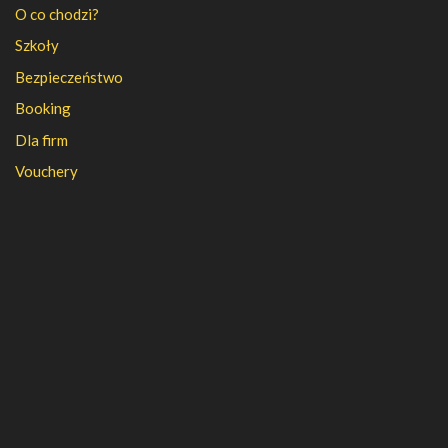
O co chodzi?
Szkoły
Bezpieczeństwo
Booking
Dla firm
Vouchery
PFR
FAQ
Regulamin
Polityka prywatności
Kontakt
Kariera
Nasza firma
Partnerzy