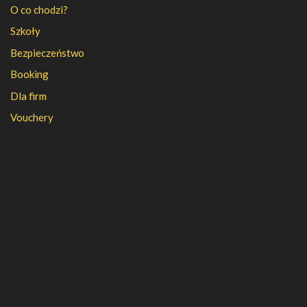
O co chodzi?
Szkoły
Bezpieczeństwo
Booking
Dla firm
Vouchery
PFR
FAQ
Regulamin
Polityka prywatności
Kontakt
Kariera
Nasza firma
Partnerzy