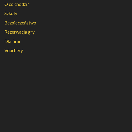
O co chodzi?
Szkoły
Bezpieczeństwo
Rezerwacja gry
Dla firm
Vouchery
PFR
FAQ
Regulamin
Polityka prywatności
Kontakt
Kariera
Nasza firma
Partnerzy