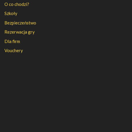
O co chodzi?
Szkoły
Bezpieczeństwo
Rezerwacja gry
Dla firm
Vouchery
PFR
FAQ
Regulamin
Polityka prywatności
Kontakt
Kariera
Nasza firma
Partnerzy