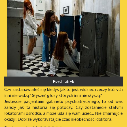
Psychiatryk
Czy zastanawiałeś się kiedyś jak to jest widzieć rzeczy których
inni nie widzą? Słyszeć głosy których inni nie słyszą?
Jesteście pacjentami gabinetu psychiatrycznego, to od was
zależy jak ta historia się potoczy. Czy zostaniecie stałymi
lokatorami ośrodka, a może uda się wam uciec... Nie zmarnujcie
okazji! Dobrze wykorzystajcie czas nieobecności doktora.