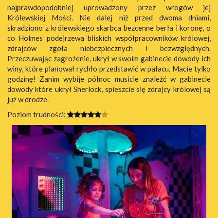
najprawdopodobniej uprowadzony przez wrogów jej
Królewskiej Mości. Nie dalej niż przed dwoma dniami,
skradziono z królewskiego skarbca bezcenne berła i koronę, o
co Holmes podejrzewa bliskich współpracowników królowej,
zdrajców zgoła niebezpiecznych i bezwzględnych.
Przeczuwając zagrożenie, ukrył w swoim gabinecie dowody ich
winy, które planował rychło przedstawić w pałacu. Macie tylko
godzinę! Zanim wybije północ musicie znaleźć w gabinecie
dowody które ukrył Sherlock, spieszcie się zdrajcy królowej są
już w drodze.
Poziom trudności: