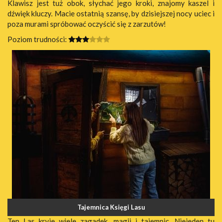
Klawisz jest tuż obok, słychać jego kroki, znajomy kaszel i
dźwięk kluczy. Macie ostatnią szansę, by dzisiejszej nocy uciec i
poza murami spróbować oczyścić się z zarzutów!
Poziom trudności:
Tajemnica Księgi Lasu
Ten Las kryje wiele zagadek, magii i tajemnic. Niejeden tu