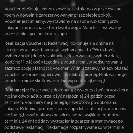
Voucher obejmuje jednorazowe uczestnictwo w grze escape
room w dowolnie zarezerwowanym przez siebie pokoju.
Voucher jest imienny, wystawiony na osobę wskazaną przy
zakupie i nie ma charakteru kwotowego. Voucher jest ważny
przez 3 miesiące od daty zakupu.
Realizacja vouchera:
Rezerwacji dokonuje się online na
stronie wroclaw.letmeout.pl: wybierz miasto “Wrocław”,
wybierz pokój do gry (zakładka „Rezerwacja”), wybierz datę,
godzinę i ilość osób (zgodną z voucherem), w podsumowaniu
zaznacz opcję płatności: voucher. W dniu zabawy należy okazać
voucher w formie papierowej lub elektronicznej. Brak ważnego
vouchera może skutkować odmową realizacji usługi.
Reklamacje:
Rezerwację dokonaną z wykorzystaniem vouchera
można odwołać lub przełożyć najpóźniej 24 godzin przed
terminem. Vouchery nie podlegają zwrotowi po dokonaniu
zakupu. Reklamacje dotyczące zakupu lub realizacji voucherów
można zgłaszać mailowo na adres:
wroclaw@letmeout.pl
w
terminie 14 dni od daty wystąpienia zdarzenia stanowiącego
podstawę reklamacji. Reklamacje rozpatrywane są w terminie