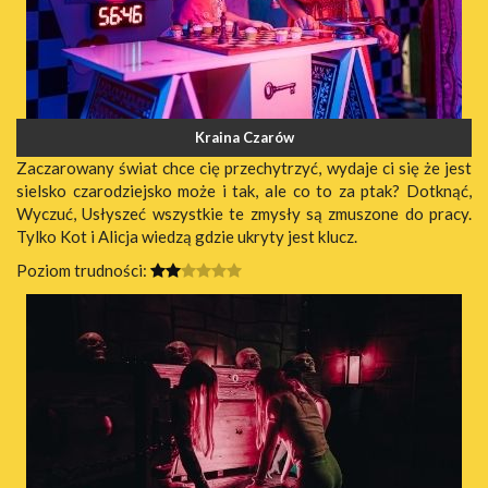
Kraina Czarów
Zaczarowany świat chce cię przechytrzyć, wydaje ci się że jest
sielsko czarodziejsko może i tak, ale co to za ptak? Dotknąć,
Wyczuć, Usłyszeć wszystkie te zmysły są zmuszone do pracy.
Tylko Kot i Alicja wiedzą gdzie ukryty jest klucz.
Poziom trudności: