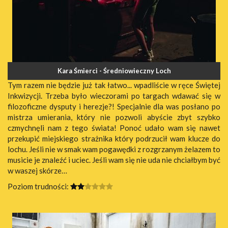
Kara Śmierci - Średniowieczny Loch
Tym razem nie będzie już tak łatwo... wpadliście w ręce Świętej
Inkwizycji. Trzeba było wieczorami po targach wdawać się w
filozoficzne dysputy i herezje?! Specjalnie dla was posłano po
mistrza umierania, który nie pozwoli abyście zbyt szybko
czmychnęli nam z tego świata! Ponoć udało wam się nawet
przekupić miejskiego strażnika który podrzucił wam klucze do
lochu. Jeśli nie w smak wam pogawędki z rozgrzanym żelazem to
musicie je znaleźć i uciec. Jeśli wam się nie uda nie chciałbym być
w waszej skórze…
Poziom trudności: