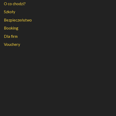
O co chodzi?
Szkoły
Bezpieczeństwo
Booking
Dla firm
Vouchery
PFR
FAQ
Regulamin
Polityka prywatności
Kontakt
Kariera
Nasza firma
Partnerzy