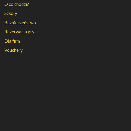
O co chodzi?
Szkoły
Bezpieczeństwo
Rezerwacja gry
Dla firm
Vouchery
PFR
FAQ
Regulamin
Polityka prywatności
Kontakt
Kariera
Nasza firma
Partnerzy