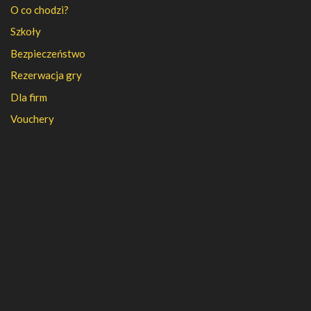
O co chodzi?
Szkoły
Bezpieczeństwo
Rezerwacja gry
Dla firm
Vouchery
PFR
FAQ
Regulamin
Polityka prywatności
Kontakt
Kariera
Nasza firma
Partnerzy