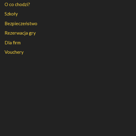
O co chodzi?
Szkoły
Bezpieczeństwo
Rezerwacja gry
Dla firm
Vouchery
PFR
FAQ
Regulamin
Polityka prywatności
Kontakt
Kariera
Nasza firma
Partnerzy