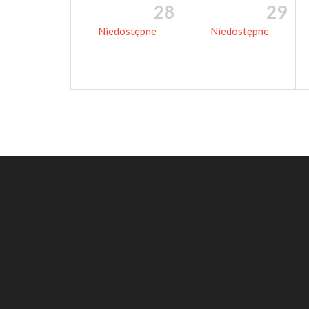
28
29
Niedostępne
Niedostępne
Bezpośr
Newsletter
Zapisz się