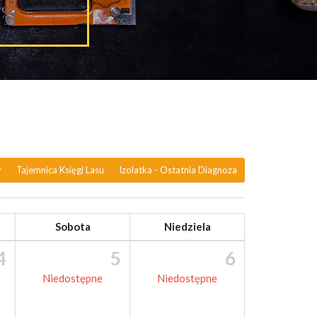
y
Tajemnica Księgi Lasu
Izolatka - Ostatnia Diagnoza
Sobota
Niedziela
4
5
6
Niedostępne
Niedostępne