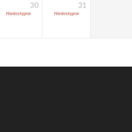
30
31
Niedostępne
Niedostępne
edni kontakt do miast
O 
S
B
R
Dl