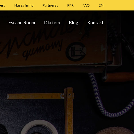
iera
Nasza firma
Partnerzy
PFR
FAQ
EN
Escape Room
Dla firm
Blog
Kontakt