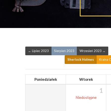
← Lipiec 2023
Sierpień 2023
Wrzesień 2023 →
Sherlock Holmes
Kraina 
Poniedziałek
Wtorek
1
Niedostępne