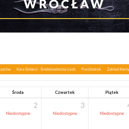
WROCŁAW
Czarów
Kara Śmierci - Średniowieczny Loch
Psychiatryk
Zakład Karn
Środa
Czwartek
Piątek
2
3
Niedostępne
Niedostępne
Niedostępne