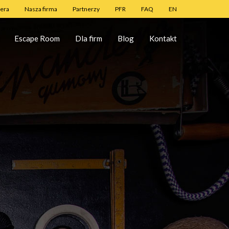
iera
Nasza firma
Partnerzy
PFR
FAQ
EN
Escape Room
Dla firm
Blog
Kontakt