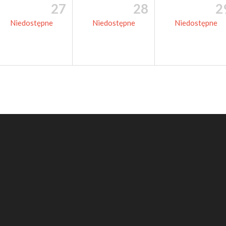
27
28
2
Niedostępne
Niedostępne
Niedostępne
edni kontakt do miast
O 
S
B
R
Dl