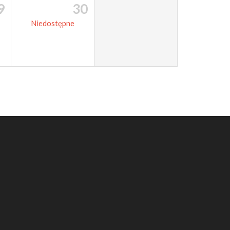
9
30
Niedostępne
co chodzi?
Kariera
zkoły
Nasza firma
ezpieczeństwo
Partnerzy
ezerwacja gry
a firm