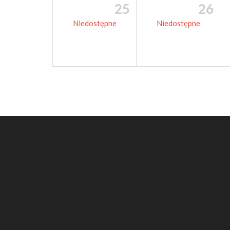
25
26
Niedostępne
Niedostępne
Bezpośr
Newsletter
Zapisz się