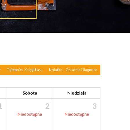
y
Tajemnica Księgi Lasu
Izolatka - Ostatnia Diagnoza
Sobota
Niedziela
1
2
3
Niedostępne
Niedostępne