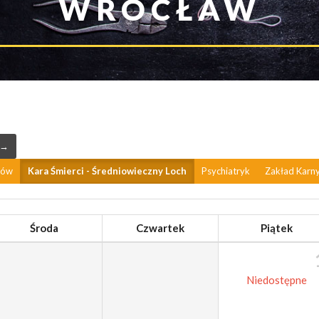
WROCŁAW
 →
rów
Kara Śmierci - Średniowieczny Loch
Psychiatryk
Zakład Karn
Środa
Czwartek
Piątek
Niedostępne